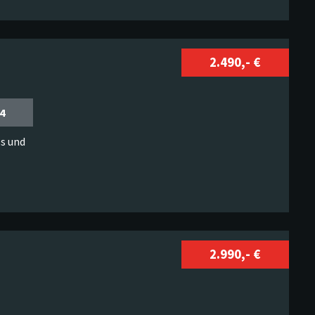
2.490,- €
4
s und
2.990,- €