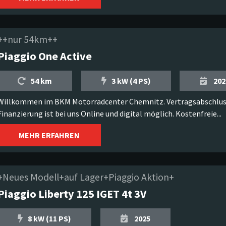
++nur 54km++
Piaggio One Active
54 km
3 kW (4 PS)
202
Willkommen im BKM Motorradcenter Chemnitz. Vertragsabschlus
Finanzierung ist bei uns Online und digital möglich. Kostenfreie...
MEHR ERFAHREN
+Neues Modell+auf Lager+Piaggio Aktion+
Piaggio Liberty 125 IGET 4t 3V
8 kW (11 PS)
2025