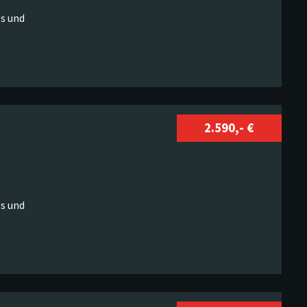
s und
2.590,- €
s und