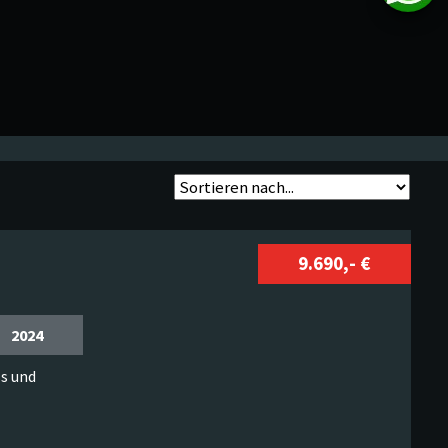
9.690,- €
2024
s und