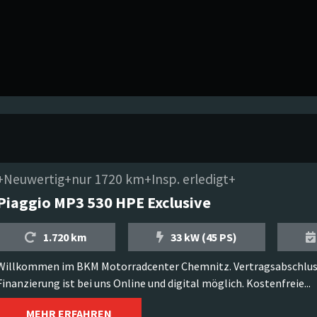
+Neuwertig+nur 1720 km+Insp. erledigt+
Piaggio MP3 530 HPE Exclusive
1.720 km
33 kW (45 PS)
Willkommen im BKM Motorradcenter Chemnitz. Vertragsabschlus
Finanzierung ist bei uns Online und digital möglich. Kostenfreie...
MEHR ERFAHREN