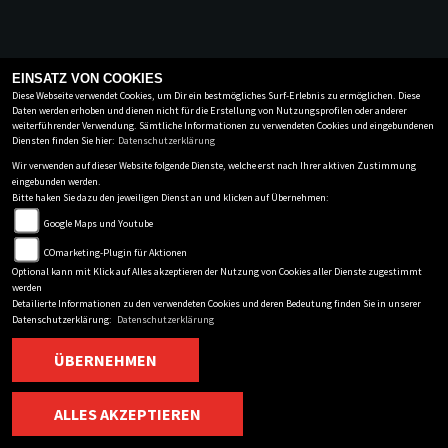
EINSATZ VON COOKIES
Diese Webseite verwendet Cookies, um Dir ein bestmögliches Surf-Erlebnis zu ermöglichen. Diese
Daten werden erhoben und dienen nicht für die Erstellung von Nutzungsprofilen oder anderer
weiterführender Verwendung. Sämtliche Informationen zu verwendeten Cookies und eingebundenen
Diensten finden Sie hier:
Datenschutzerklärung
Wir verwenden auf dieser Website folgende Dienste, welche erst nach Ihrer aktiven Zustimmung
eingebunden werden.
Bitte haken Sie dazu den jeweiligen Dienst an und klicken auf Übernehmen:
Google Maps und Youtube
COmarketing-Plugin für Aktionen
Optional kann mit Klick auf Alles akzeptieren der Nutzung von Cookies aller Dienste zugestimmt
werden
Detailierte Informationen zu den verwendeten Cookies und deren Bedeutung finden Sie in unserer
Datenschutzerklärung:
Datenschutzerklärung
ÜBERNEHMEN
ALLES AKZEPTIEREN