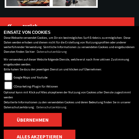
zurück
EINSATZ VON COOKIES
Diese Webseite verwendet Cookies, um Dir ein bestmögliches Surf-Erlebnis zu ermöglichen. Diese
Daten werden erhoben und dienen nicht für die Erstellung von Nutzungsprofilen oder anderer
weiterführender Verwendung. Sämtliche Informationen zu verwendeten Cookies und eingebundenen
BKM BIKES HANDELS GMBH
Diensten finden Sie hier:
Datenschutzerklärung
Winklhoferstr.4
-
09116 Chemnitz
-
0371/646177-0
Wir verwenden auf dieser Website folgende Dienste, welche erst nach Ihrer aktiven Zustimmung
eingebunden werden.
Datenschutzbestimmungen
Bitte haken Sie dazu den jeweiligen Dienst an und klicken auf Übernehmen:
Impressum
Google Maps und Youtube
AGB
COmarketing-Plugin für Aktionen
Disclaimer
Optional kann mit Klick auf Alles akzeptieren der Nutzung von Cookies aller Dienste zugestimmt
werden
powered by 1000PS
Detailierte Informationen zu den verwendeten Cookies und deren Bedeutung finden Sie in unserer
Datenschutzerklärung:
Datenschutzerklärung
ÜBERNEHMEN
ALLES AKZEPTIEREN